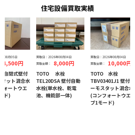
住宅設備買取実績
26年08月05日
買取日：
2026年08月04日
買取日：
2026年08月04日
24,500円
8,000円
10,000円
買取金額：
買取金額：
Y1 自閉式壁付
TOTO 水栓
TOTO 水栓
スタット混合水
TEL20DSA 壁付自動
TBV03401J1 壁付サ
フォートウエ
水栓(単水栓、乾電
ーモスタット混合水
ード)
池、機能部一体)
(コンフォートウエ
ブ1モード)