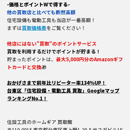
-価格とポイントWで得する-
他の買取店と比べても断然高額
住宅設備も電動工具も当店が一番高額！
まずは
買取価格表
をご覧ください！
他店にはない"買取"のポイントサービス
買取を利用するだけでポイントが貯まる！
貯まったポイントは、
最大5,000円分のAmazonギフ
トカードと交換
🎁
おかげさまで前年比リピーター率134%UP！
台東区「住宅設備・電動工具 買取」Googleマップ
ランキングNo.1！
住設工具のホームギア 買取館
〒110-0015 東京都台東区東上野1-20-5 サスガビル1F