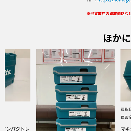
※他買取店の買取価格な
ほかに
買取
0円
買取
充電式インパクトレ
マキタ