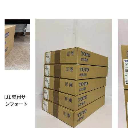
0円
01J1 壁付サ
(コンフォート