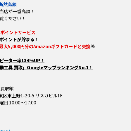
断然高額
当店が一番高額！
覧ください！
のポイントサービス
ポイントが貯まる！
最大5,000円分のAmazonギフトカードと交換
🎁
ーター率134%UP！
工具 買取」GoogleマップランキングNo.1！
 買取館
台東区東上野1-20-5 サスガビル1F
10:00～17:00
r.jp/