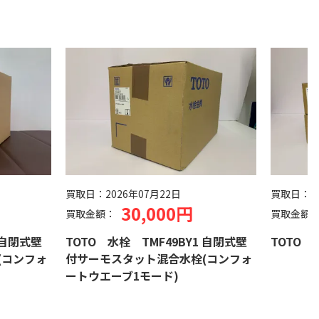
買取日：
2026年07月22日
買取日：
2
30,000円
買取金額：
買取金額
 自閉式壁
TOTO 水栓 TMF49BY1 自閉式壁
TOTO 水
(コンフォ
付サーモスタット混合水栓(コンフォ
ートウエーブ1モード)