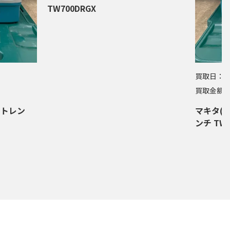
TW700DRGX
買取日：
2
買取金額
クトレン
マキタ(M
ンチ TW3