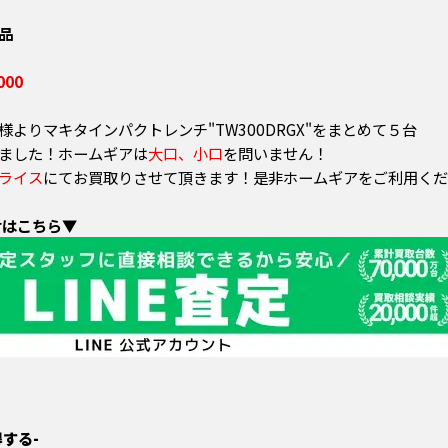
品
000
よりマキタインパクトレンチ"TW300DRGX"をまとめて５台
ました！ホームギアは
大口、小口
を問いません！
ライス
にてお買取りさせて頂きます！是非ホームギアをご利用くだ
せはこちら▼
する-