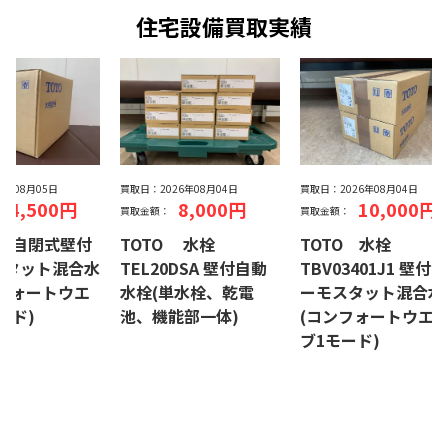
住宅設備買取実績
26年08月05日
買取日：
2026年08月04日
買取日：
2026年08月04日
24,500円
8,000円
10,000円
買取金額：
買取金額：
Y1 自閉式壁付
TOTO 水栓
TOTO 水栓
スタット混合水
TEL20DSA 壁付自動
TBV03401J1 壁付サ
フォートウエ
水栓(単水栓、乾電
ーモスタット混合水
ード)
池、機能部一体)
(コンフォートウエ
ブ1モード)