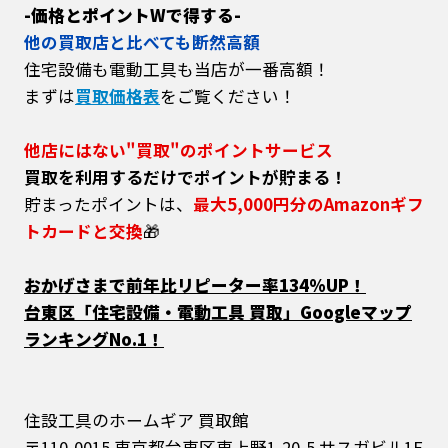
-価格とポイントWで得する-
他の買取店と比べても断然高額
住宅設備も電動工具も当店が一番高額！
まずは
買取価格表
をご覧ください！
他店にはない"買取"のポイントサービス
買取を利用するだけでポイントが貯まる！
貯まったポイントは、
最大5,000円分のAmazonギフ
トカードと交換
🎁
おかげさまで前年比リピーター率134%UP！
台東区「住宅設備・電動工具 買取」Googleマップ
ランキングNo.1！
住設工具のホームギア 買取館
〒110-0015 東京都台東区東上野1-20-5 サスガビル1F