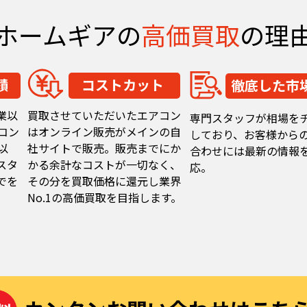
ホームギアの
高価買取
の理
績
コストカット
徹底した市
業以
買取させていただいたエアコン
専門スタッフが相場を
コン
はオンライン販売がメインの自
しており、お客様から
以
社サイトで販売。販売までにか
合わせには最新の情報
スタ
かる余計なコストが一切なく、
応。
でを
その分を買取価格に還元し業界
No.1の高価買取を目指します。