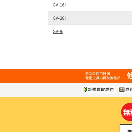
GV-16i
GV-28i
GV-9i
無