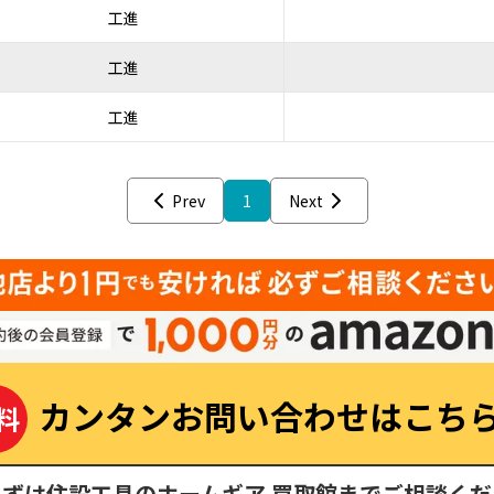
工進
工進
工進
Prev
1
Next
カンタンお問い合わせはこち
料
まずは住設工具のホームギア 買取館までご相談くだ