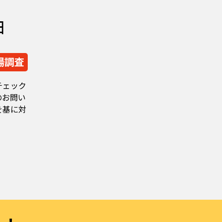
由
場調査
チェック
のお問い
を基に対