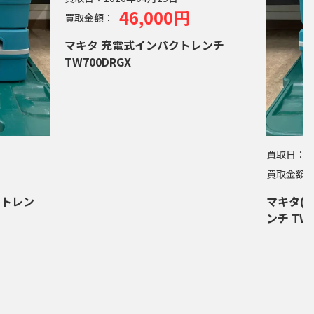
46,000円
買取金額：
マキタ 充電式インパクトレンチ
TW700DRGX
買取日：
2
買取金額
クトレン
マキタ(M
ンチ TW3