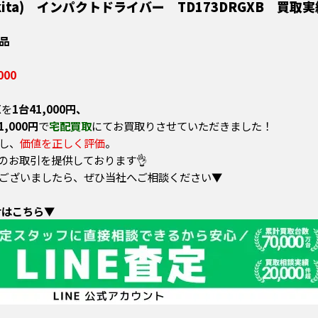
ta) インパクトドライバー
TD173DRGXB
買取実
品
000
X
を
1台41,000円、
1,000円
で
宅配買取
にてお買取りさせていただきました！
し、
価値を正しく評価
。
のお取引を提供しております👌
ございましたら、ぜひ当社へご相談ください▼
せはこちら▼