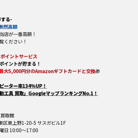
する-
断然高額
当店が一番高額！
覧ください！
のポイントサービス
ポイントが貯まる！
最大5,000円分のAmazonギフトカードと交換
🎁
ーター率134%UP！
工具 買取」GoogleマップランキングNo.1！
 買取館
台東区東上野1-20-5 サスガビル1F
10:00～17:00