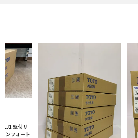
0円
01J1 壁付サ
(コンフォート