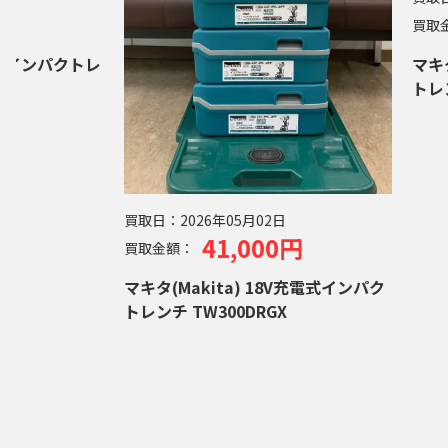
0円
買取
充電式インパクトレ
マキタ
トレン
買取日：
2026年05月02日
41,000円
買取金額：
マキタ(Makita) 18V充電式インパク
トレンチ TW300DRGX