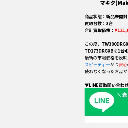
マキタ(Maki
商品状態：新品未開封
買取台数：3台
合計買取価格：
¥121,
この度、
TW300DRG
TD173DRGXB
を
1台4
最新の市場価格を反映
スピーディー
かつ
安心
使わなくなったお品が
▼LINE買取問い合わ