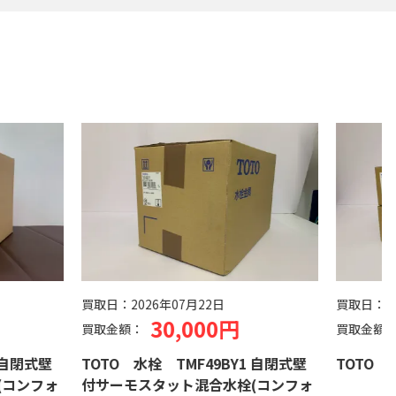
買取日：
2026年07月22日
買取日：
2
30,000円
買取金額：
買取金額
 自閉式壁
TOTO 水栓 TMF49BY1 自閉式壁
TOTO 水
(コンフォ
付サーモスタット混合水栓(コンフォ