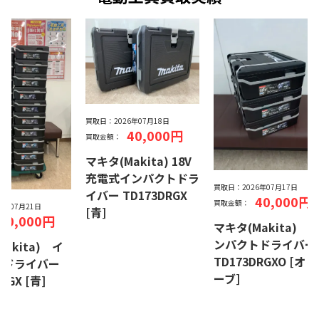
買取日：
2026年07月18日
40,000円
買取金額：
マキタ(Makita) 18V
充電式インパクトドラ
買取日：
2026年07月17日
イバー TD173DRGX
40,000円
買取金額：
26年07月21日
[青]
40,000円
マキタ(Makita) 
ンパクトドライバ
akita) イ
TD173DRGXO [オリ
トドライバー
ーブ]
RGX [青]