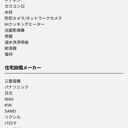
ガスコンロ
水栓
防犯カメラ/ネットワークカメラ
IHクッキングヒーター
浴室乾燥機
便器
温水洗浄便座
給湯器
電材
住宅設備メーカー
三菱電機
パナソニック
日立
INAX
KVK
SANEI
リクシル
パロマ