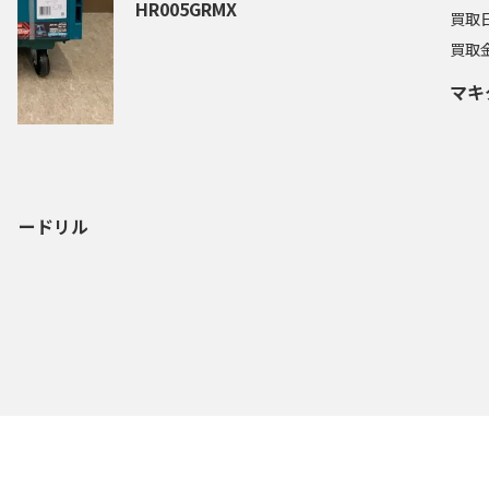
HR005GRMX
買取
買取
マキタ
0円
 ハンマードリル