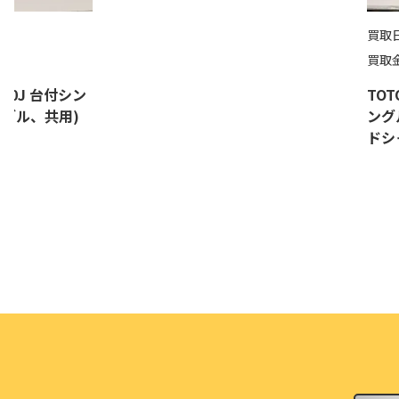
買取
円
買取
310J 台付シン
TOT
グル、共用)
ング
ドシ