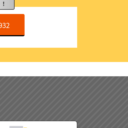
ト！
932
）