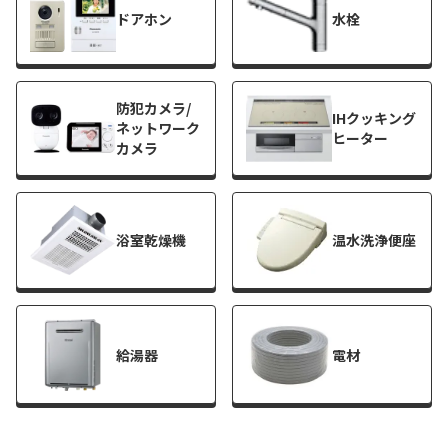
ドアホン
水栓
防犯カメラ/
IHクッキング
ネットワーク
ヒーター
カメラ
浴室乾燥機
温水洗浄便座
給湯器
電材