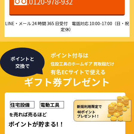
0120-978-932
LINE・メール 24 時間 365 日受付 電話対応 10:00-17:00（日・祝
定休）
ポイント付与は
ポイントと
住設工具のホームギア 買取館だけ
交換で
有名ECサイトで使える
ギフト券プレゼント
住宅設備
電動工具
新規利用限定で
40ポイント
売れば売るほど
を
プレゼント!！
ポイント
が
貯まる!！