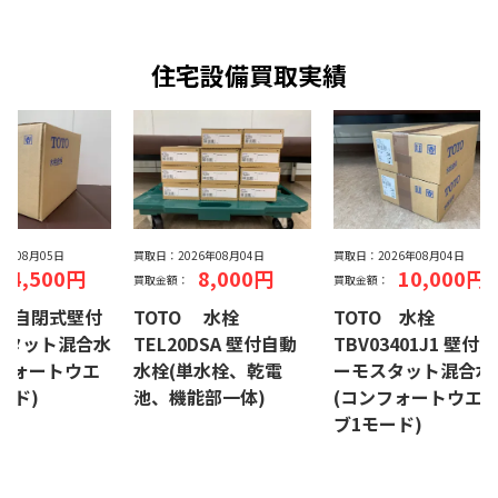
住宅設備買取実績
26年08月05日
買取日：
2026年08月04日
買取日：
2026年08月04日
24,500円
8,000円
10,000円
買取金額：
買取金額：
Y1 自閉式壁付
TOTO 水栓
TOTO 水栓
スタット混合水
TEL20DSA 壁付自動
TBV03401J1 壁付サ
フォートウエ
水栓(単水栓、乾電
ーモスタット混合水
ード)
池、機能部一体)
(コンフォートウエ
ブ1モード)