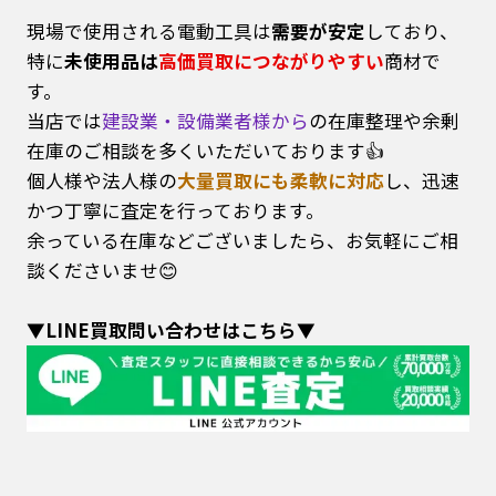
現場で使用される電動工具は
需要が安定
しており、
特に
未使用品は
高価買取につながりやすい
商材で
す。
当店では
建設業・設備業者様から
の在庫整理や余剰
在庫のご相談を多くいただいております👍
個人様や法人様の
大量買取にも柔軟に対応
し、迅速
かつ丁寧に査定を行っております。
余っている在庫などございましたら、お気軽にご相
談くださいませ😊
▼LINE買取問い合わせはこちら▼