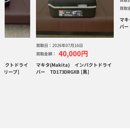
買取
マキ
バー 
買取日：
2026年07月16日
0円
40,000円
買取金額：
インパクトドライ
マキタ(Makita) インパクトドライ
[オリーブ]
バー TD173DRGXB [黒]