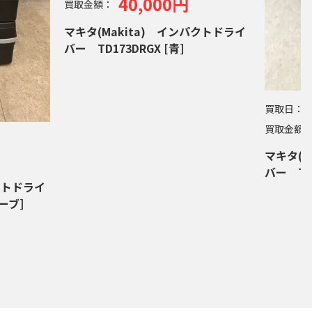
40,000円
買取金額：
マキタ(Makita) インパクトドライ
バー TD173DRGX [青]
買取日：
2
買取金額
マキタ(M
バー TD
クトドライ
ーブ]