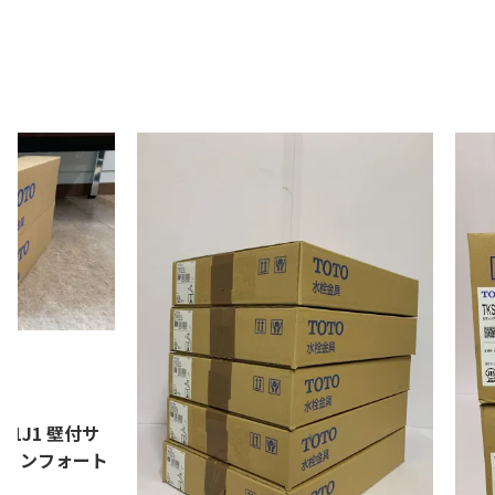
0円
01J1 壁付サ
(コンフォート