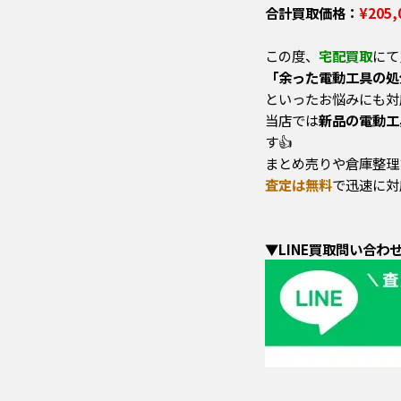
合計買取価格：
¥205,
この度、
宅配買取
にて
「余った電動工具の処
といったお悩みにも対
当店では
新品の電動工
す👍
まとめ売りや倉庫整理
査定は無料
で迅速に対
▼LINE買取問い合わ