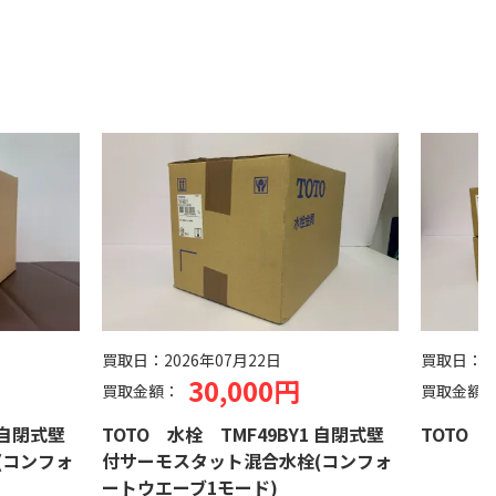
買取日：
2026年07月22日
買取日：
2
30,000円
買取金額：
買取金額
 自閉式壁
TOTO 水栓 TMF49BY1 自閉式壁
TOTO 水
(コンフォ
付サーモスタット混合水栓(コンフォ
ートウエーブ1モード)