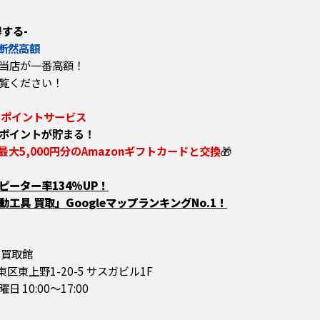
する-
断然高額
当店が一番高額！
覧ください！
のポイントサービス
ポイントが貯まる！
最大5,000円分のAmazonギフトカードと交換
🎁
ーター率134%UP！
工具 買取」GoogleマップランキングNo.1！
 買取館
台東区東上野1-20-5 サスガビル1F
10:00～17:00