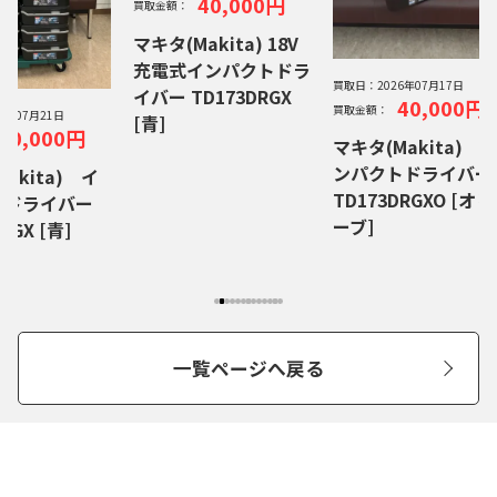
40,000円
買取金額：
マキタ(Makita) 18V
充電式インパクトドラ
買取日：
2026年07月17日
イバー TD173DRGX
40,000円
買取金額：
26年07月21日
[青]
40,000円
マキタ(Makita) 
ンパクトドライバ
akita) イ
TD173DRGXO [オリ
トドライバー
ーブ]
RGX [青]
一覧ページへ戻る