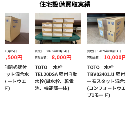
住宅設備買取実績
26年08月05日
買取日：
2026年08月04日
買取日：
2026年08月04日
24,500円
8,000円
10,000円
買取金額：
買取金額：
Y1 自閉式壁付
TOTO 水栓
TOTO 水栓
スタット混合水
TEL20DSA 壁付自動
TBV03401J1 壁付サ
フォートウエ
水栓(単水栓、乾電
ーモスタット混合水
ード)
池、機能部一体)
(コンフォートウエ
ブ1モード)