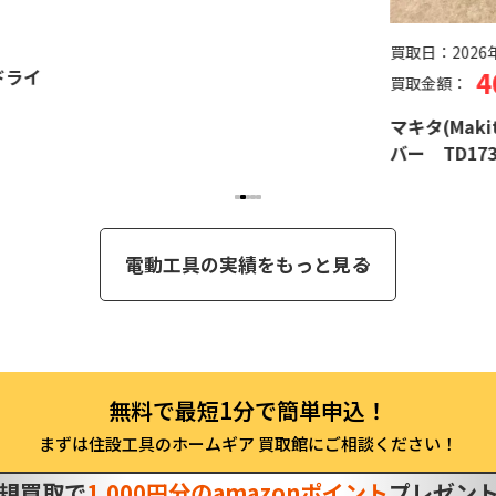
買取日：
2026年07月14日
40,000円
買取金額：
マキタ(Makita) インパ
バー TD173DRGXO [オリ
電動工具の実績をもっと見る
まずは住設工具のホームギア 買取館にご相談ください！
規買取で
1,000円分のamazonポイント
プレゼン