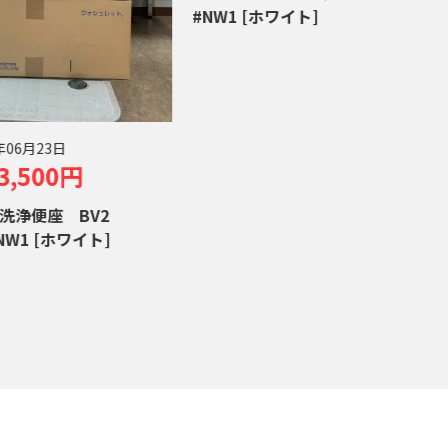
#NW1 [ホワイト]
TCF222
2
]