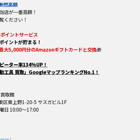
断然高額
当店が一番高額！
覧ください！
のポイントサービス
ポイントが貯まる！
最大5,000円分のAmazonギフトカードと交換
🎁
ーター率134%UP！
工具 買取」GoogleマップランキングNo.1！
 買取館
台東区東上野1-20-5 サスガビル1F
10:00～17:00
r.jp/