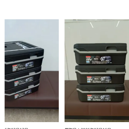
買取
買取
マキ
バー 