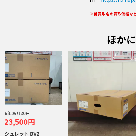
※他買取店の買取価格な
ほかに
買取
0円
買取
BV2
TO