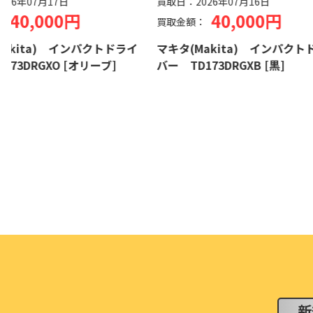
買取日：
2026年07月16日
0円
40,000円
買取金額：
インパクトドライ
マキタ(Makita) インパクトドライ
[オリーブ]
バー TD173DRGXB [黒]
新