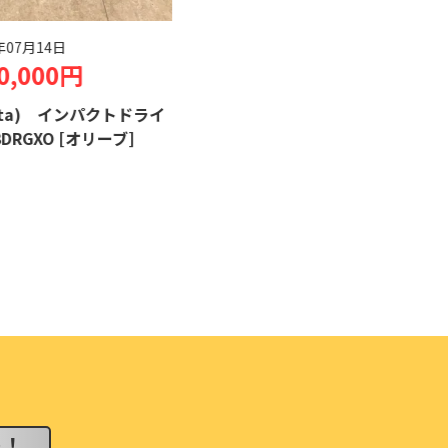
買取日：
2
買取金額
マキタ(M
バー TD
クトドライ
ーブ]
ト！