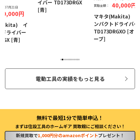
イバー TD173DRGX
40,000円
買取金額：
26年07月21日
[青]
40,000円
マキタ(Makita) 
ンパクトドライバ
akita) イ
TD173DRGXO [オリ
トドライバー
ーブ]
RGX [青]
電動工具の実績をもっと見る
まずは住設工具のホームギア 買取館にご相談ください！
新規買取で
1,000円分のamazonポイント
プレゼント！