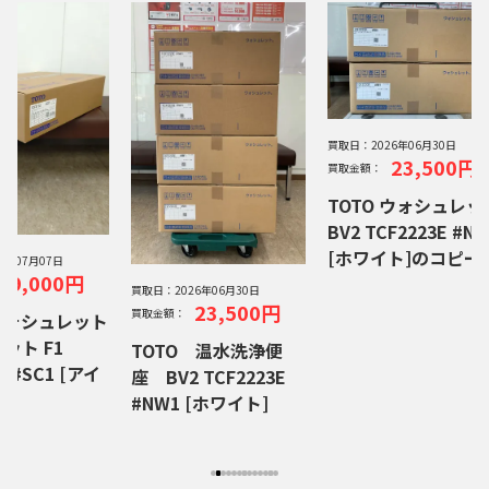
買取日：
2026年06月30日
23,500円
買取金額：
TOTO ウォシュレッ
BV2 TCF2223E #N
[ホワイト]のコピー
26年07月07日
59,000円
買取日：
2026年06月30日
23,500円
買取金額：
 ウォシュレット
ット F1
TOTO 温水洗浄便
4 #SC1 [アイ
座 BV2 TCF2223E
#NW1 [ホワイト]