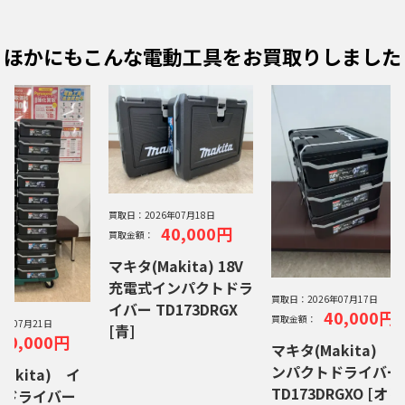
ほかにもこんな電動工具をお買取りしました
買取日：
2026年07月18日
40,000円
買取金額：
マキタ(Makita) 18V
充電式インパクトドラ
買取日：
2026年07月17日
イバー TD173DRGX
40,000円
買取金額：
26年07月21日
[青]
40,000円
マキタ(Makita) 
ンパクトドライバ
akita) イ
TD173DRGXO [オリ
トドライバー