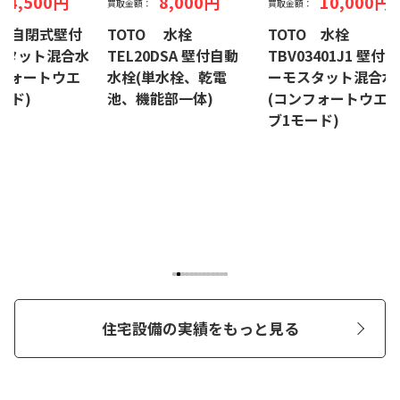
24,500円
8,000円
10,000円
買取金額：
買取金額：
Y1 自閉式壁付
TOTO 水栓
TOTO 水栓
スタット混合水
TEL20DSA 壁付自動
TBV03401J1 壁付サ
フォートウエ
水栓(単水栓、乾電
ーモスタット混合水
ード)
池、機能部一体)
(コンフォートウエ
ブ1モード)
住宅設備の実績をもっと見る