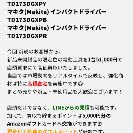
TD173DGXPY
マキタ(Makita) インパクトドライバー
TD173DGXPB
マキタ(Makita) インパクトドライバー
TD173DGXPR
今回 新規のお客様から、
新品未開封品の限定色の電動工具を
1台51,000円
で
店頭買取にて高価買取いたしました。
当店では市場動向をリアルタイムで反映し、強化商
材は特に
高額査定
を実施中です😊
まとめ売りや新品・未使用品も大歓迎ございます！
店頭だけではなく、
LINEからの見積
も可能です。
加えて、買取で貯まるポイントは
5,000円分の
Amazonギフトカードへ交換
ができます🎁
現金化＋特典のダブルメリット
が好評です。