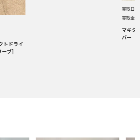
買取日：
2
買取金額
マキタ(M
バー TD
クトドライ
ーブ]