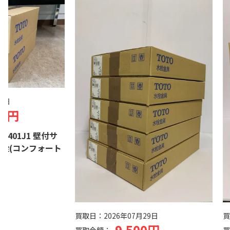
0円
01J1 壁付サ
(コンフォート
買取日：
2026年07月29日
買取
9,500円