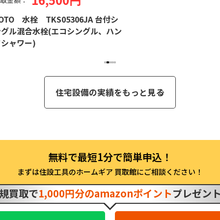
金額：
O 水栓 TKS05306JA 台付シ
ル混合水栓(エコシングル、ハン
ャワー)
住宅設備の実績をもっと見る
まずは住設工具のホームギア 買取館にご相談ください！
規買取で
1,000円分のamazonポイント
プレゼン