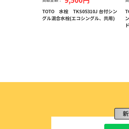
買取金額：
買取
TOTO 水栓 TKS05310J 台付シン
TOT
グル混合水栓(エコシングル、共用)
ング
ドシ
新