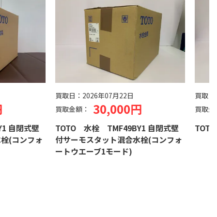
買取日：
2026年07月22日
買取日：
2
30,000円
買取金額：
買取金額
 自閉式壁
TOTO 水栓 TMF49BY1 自閉式壁
TOTO 水
(コンフォ
付サーモスタット混合水栓(コンフォ
ートウエーブ1モード)