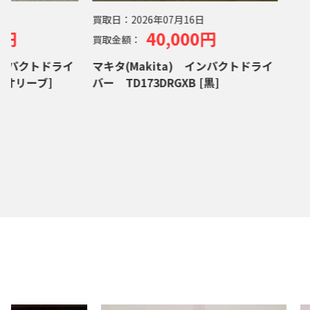
買取日：
2026年07月16日
0円
40,000円
買取金額：
インパクトドライ
マキタ(Makita) インパクトドライ
[オリーブ]
バー TD173DRGXB [黒]