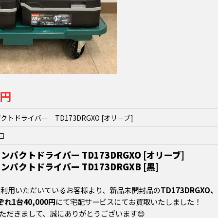
0円
パクトドライバー TD173DRGXO [オリーブ]
9日
 インパクトドライバー TD173DRGXO [オリーブ]
 インパクトドライバー TD173DRGXB [黒]
ご利用いただいているお客様より、新品未開封品の
TD173DRGXO、
ぞれ1台40,000円
にて宅配サービスにてお買取いたしました！
ただきまして、誠にありがとうございます😌