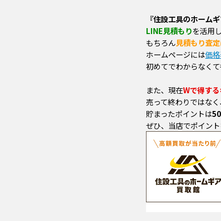
『住設工具のホームギ
LINE見積もり
を活用
もちろん
見積もり査定
ホームページには
価格
初めてでわからなくて
また、現在
Wで得する
売って終わりではなく
貯まったポイントは
5
ぜひ、当店でポイント