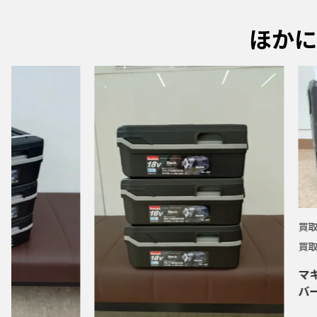
ほかに
買取
買取
マキ
バー 