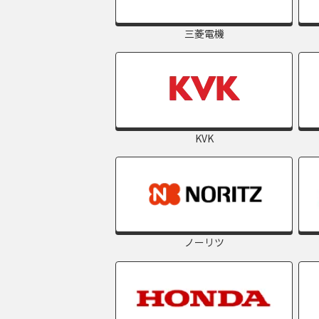
三菱電機
KVK
ノーリツ