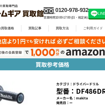
の買取専門店
0120-978-932
LI
営業時間10:00-17:00 (日・祝定休)
の買取価格
買取記事
買取方法
ご利用ガイド
買取参考価格
カテゴリ：
ドライバードリル
型番：
DF486D
メーカー名：
makita
発売日：
ー