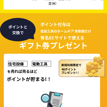
定休）
ポイント付与は
ポイントと
住設工具のホームギア 買取館だけ
交換で
有名ECサイトで使える
ギフト券プレゼント
住宅設備
電動工具
新規利用限定で
40ポイント
売れば売るほど
を
プレゼント!！
ポイント
が
貯まる!！