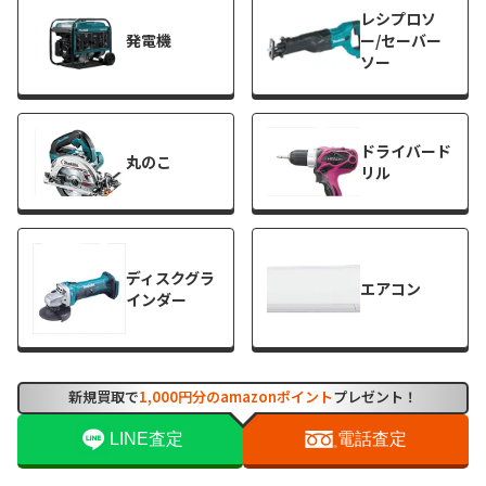
レシプロソ
発電機
ー/セーバー
ソー
ドライバード
丸のこ
リル
ディスクグラ
エアコン
インダー
新規買取で
1,000円分のamazonポイント
プレゼント！
ドアホン
水栓
LINE査定
電話査定